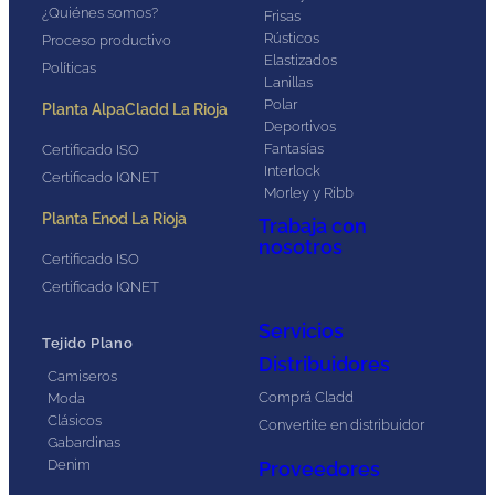
¿Quiénes somos?
Frisas
Rústicos
Proceso productivo
Elastizados
Políticas
Lanillas
Polar
Planta AlpaCladd La Rioja
Deportivos
Fantasías
Certificado ISO
Interlock
Certificado IQNET
Morley y Ribb
Planta Enod La Rioja
Trabaja con
nosotros
Certificado ISO
Certificado IQNET
Servicios
Tejido Plano
Distribuidores
Camiseros
Comprá Cladd
Moda
Clásicos
Convertite en distribuidor
Gabardinas
Denim
Proveedores