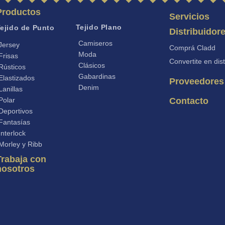
Productos
Servicios
Tejido Plano
ejido de Punto
Distribuidor
Camiseros
Jersey
Comprá Cladd
Moda
Frisas
Convertite en dist
Clásicos
Rústicos
Gabardinas
Elastizados
Proveedores
Denim
Lanillas
Polar
Contacto
Deportivos
Fantasías
Interlock
Morley y Ribb
Trabaja con
nosotros